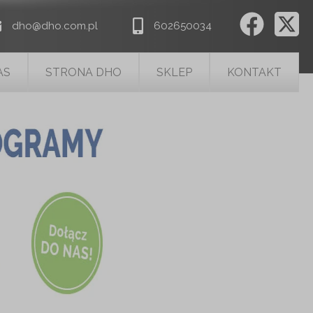
dho@dho.com.pl
602650034
AS
STRONA DHO
SKLEP
KONTAKT