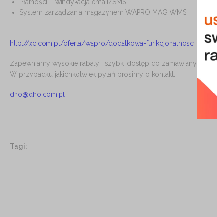
Płatności – windykacja email/SMS
System zarządzania magazynem WAPRO MAG WMS
http://xc.com.pl/oferta/wapro/dodatkowa-funkcjonalnosc
Zapewniamy wysokie rabaty i szybki dostęp do zamawianych mo
W przypadku jakichkolwiek pytań prosimy o kontakt.
dho@dho.com.pl
Tagi: