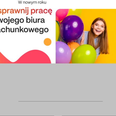
dułów.