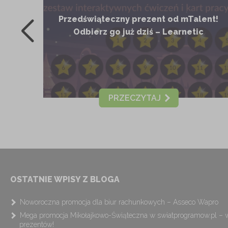
oraz
Przedświąteczny prezent od mTalent!
om
Odbierz go już dziś – Learnetic
omina
PRZECZYTAJ
OSTATNIE WPISY Z BLOGA
Noworoczna promocja dla biur rachunkowych – Asseco Wapro
Mega promocja Mikołajkowo-Świąteczna w swiatprogramow.pl – w
prezentów!