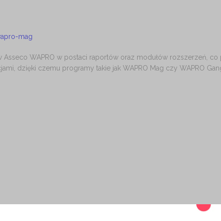
wapro-mag
w Asseco WAPRO w postaci raportów oraz modułów rozszerzeń, co
kacjami, dzięki czemu programy takie jak WAPRO Mag czy WAPRO Gan