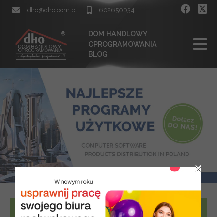
dho@dho.com.pl
602650034
DOM HANDLOWY
OPROGRAMOWANIA
BLOG
×
Pierwszy Polski Dom Dystrybucyjny