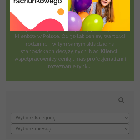
programów komputerowych, założony w 1993
roku jako jedna z pierwszych firm w kraju
zajmująca się dystrybucją programów
komputerowych. Obsłużyliśmy ponad 70.000
klientów w Polsce. Od 30 lat cenimy wartości
rodzinne - w tym samym składzie na
stanowiskach decyzyjnych. Nasi Klienci i
współpracownicy cenią u nas profesjonalizm i
rozeznanie rynku.